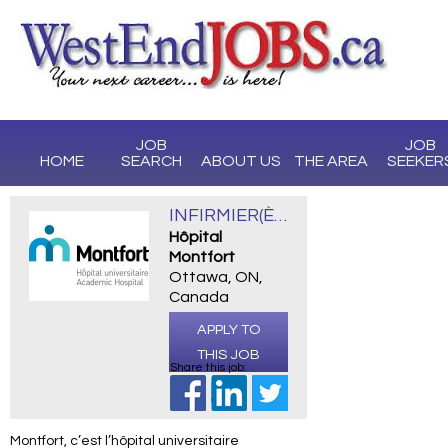
JOB
JOB
HOME
SEARCH
ABOUT US
THE AREA
SEEKER
INFIRMIER(ÈRE) AUTORISÉ(E)
Hôpital
Montfort
Ottawa, ON,
Canada
APPLY TO
THIS JOB
Share this job:
Montfort, c’est l’hôpital universitaire